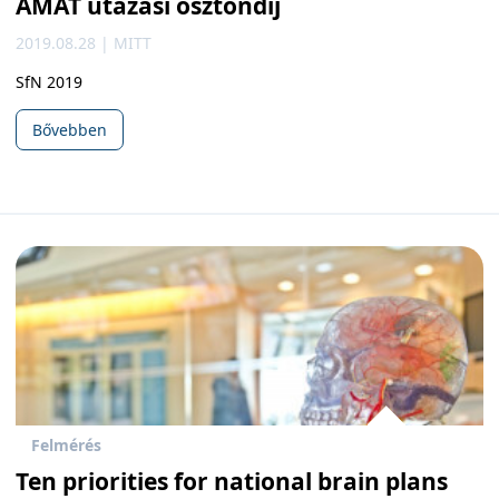
AMAT utazási ösztöndíj
2019.08.28 | MITT
SfN 2019
Bővebben
Felmérés
Ten priorities for national brain plans