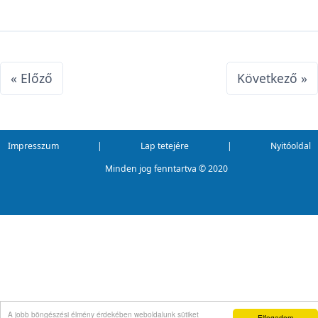
« Előző
Következő »
Impresszum
|
Lap tetejére
|
Nyitóoldal
Minden jog fenntartva ©
2020
A jobb böngészési élmény érdekében weboldalunk sütiket
Elfogadom