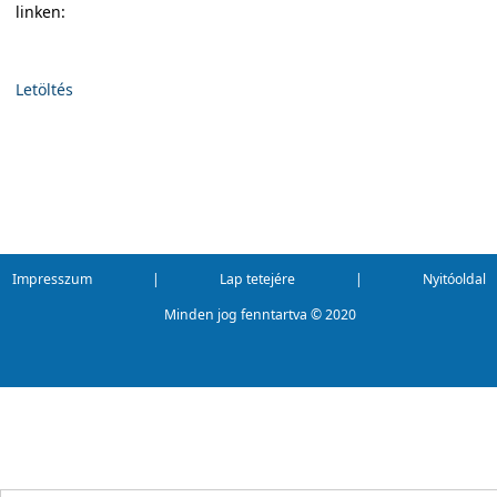
linken:
Letöltés
Impresszum
|
Lap tetejére
|
Nyitóoldal
Minden jog fenntartva ©
2020