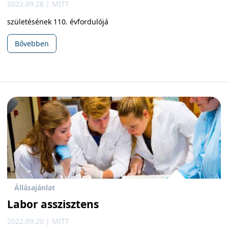
2022.09.28 | MITT
születésének 110. évfordulójá
Bővebben
Állásajánlat
Labor asszisztens
2022.09.20 | MITT