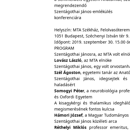
megrendezendő
Szentágothai János-emlékülés
konferenciára
Helyszín: MTA Székház, Felolvasóterem
1051 Budapest, Széchenyi István tér 9.
Időpont: 2019. szeptember 30. 15.00 ó
PROGRAM
Szentágothai Jánosra, az MTA volt eln
Lovász László
, az MTA elnöke
Szentágothai János, egy volt orvostan
Szél Ágoston
, egyetemi tanár az Anató
Szentágothai János, idegsejtek 
haladásért
Somogyi Péter
, a neurobiológia prof
és Oxfordi Egyetem
A kisagykérgi és thalamikus idegháló
megismerésének fontos kulcsa
Hámori József
, a Magyar Tudományos 
Szentágothai János közéleti arca
Réthelyi Miklós
professor emeritus, 