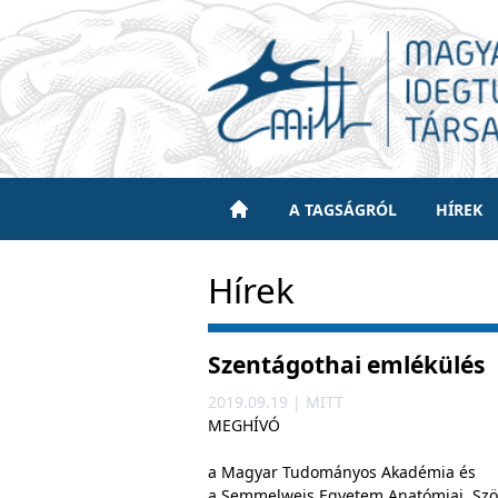
A TAGSÁGRÓL
HÍREK
Hírek
Szentágothai emlékülés
2019.09.19 | MITT
MEGHÍVÓ
a Magyar Tudományos Akadémia és
a Semmelweis Egyetem Anatómiai, Szöve