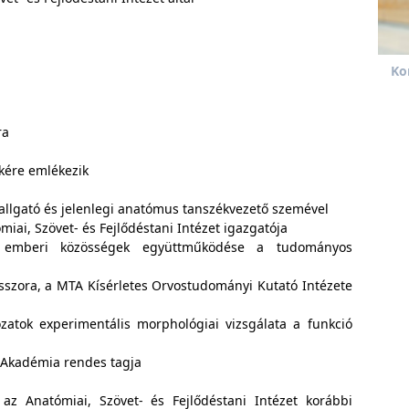
Ko
ra
ökére emlékezik
hallgató és jelenlegi anatómus tanszékvezető szemével
miai, Szövet- és Fejlődéstani Intézet igazgatója
és emberi közösségek együttműködése a tudományos
esszora, a MTA Kísérletes Orvostudományi Kutató Intézete
zatok experimentális morphológiai vizsgálata a funkció
Akadémia rendes tagja
az Anatómiai, Szövet- és Fejlődéstani Intézet korábbi