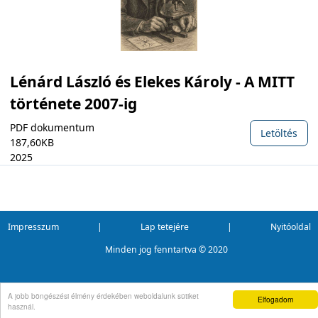
Lénárd László és Elekes Károly - A MITT
története 2007-ig
PDF dokumentum
Letöltés
187,60KB
2025
Impresszum
|
Lap tetejére
|
Nyitóoldal
Minden jog fenntartva ©
2020
A jobb böngészési élmény érdekében weboldalunk sütiket
Elfogadom
használ.