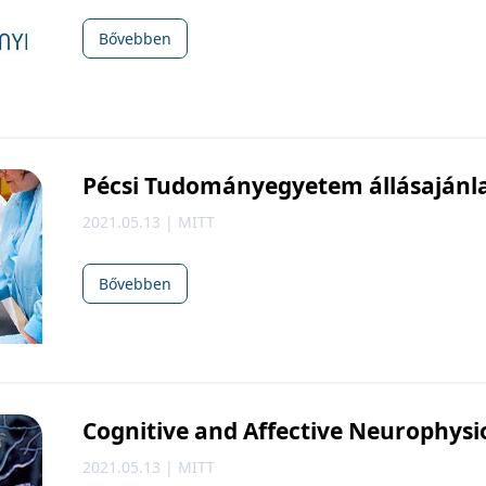
Bővebben
Pécsi Tudományegyetem állásajánl
2021.05.13 | MITT
Bővebben
Cognitive and Affective Neurophys
2021.05.13 | MITT