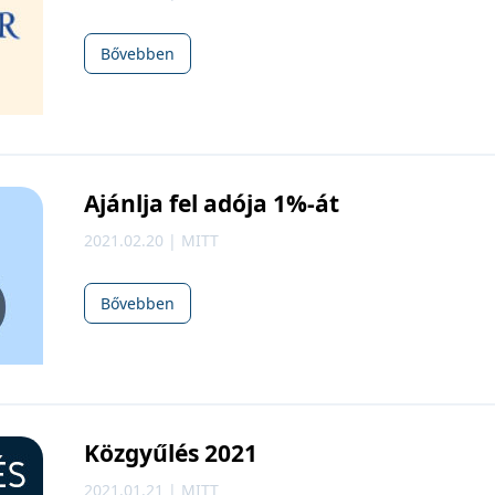
Bővebben
Ajánlja fel adója 1%-át
2021.02.20 | MITT
Bővebben
Közgyűlés 2021
2021.01.21 | MITT