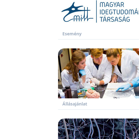
Esemény
Állásajánlat