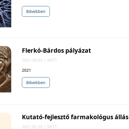
Bővebben
Flerkó-Bárdos pályázat
2021.04.03 | MITT
2021
Bővebben
Kutató-fejlesztő farmakológus állás
2021.02.20 | MITT