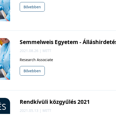
Bővebben
Semmelweis Egyetem - Álláshirdeté
2021.08.26 | MITT
Research Associate
Bővebben
Rendkívüli közgyűlés 2021
2021.05.13 | MITT