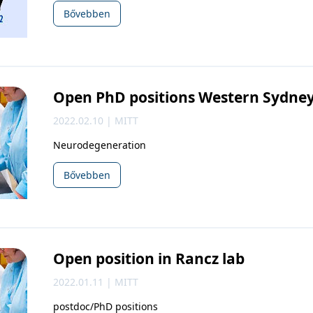
Bővebben
Open PhD positions Western Sydne
2022.02.10 | MITT
Neurodegeneration
Bővebben
Open position in Rancz lab
2022.01.11 | MITT
postdoc/PhD positions