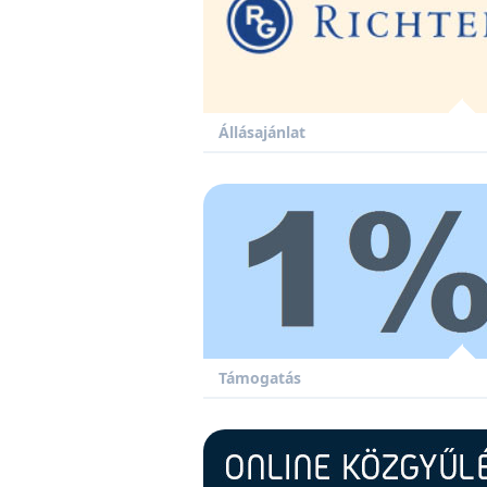
Állásajánlat
Támogatás