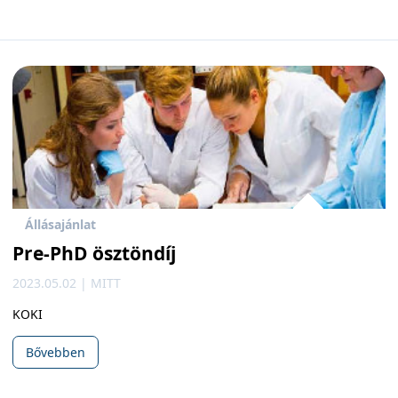
Állásajánlat
Pre-PhD ösztöndíj
2023.05.02 | MITT
KOKI
Bővebben