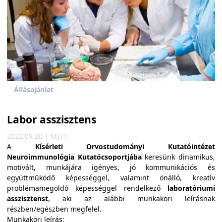
Állásajánlat
Labor asszisztens
2022.09.20 | MITT
A
Kísérleti Orvostudományi Kutatóintézet
Neuroimmunológia Kutatócsoportjába
keresünk dinamikus,
motivált, munkájára igényes, jó kommunikációs és
együttműködő képességgel, valamint önálló, kreatív
problémamegoldó képességgel rendelkező
laboratóriumi
asszisztenst
, aki az alábbi munkaköri leírásnak
részben/egészben megfelel.
Munkaköri leírás: