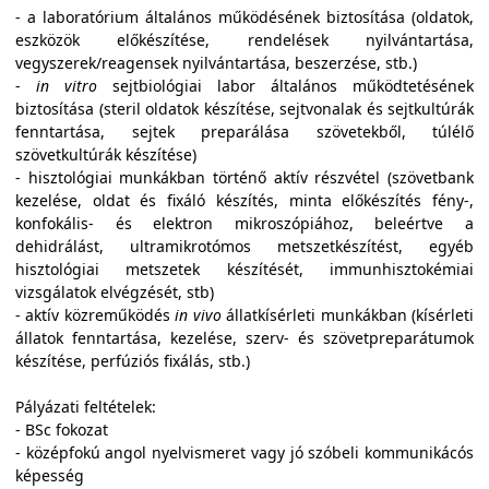
- a laboratórium általános működésének biztosítása (oldatok,
eszközök előkészítése, rendelések nyilvántartása,
vegyszerek/reagensek nyilvántartása, beszerzése, stb.)
-
in vitro
sejtbiológiai labor általános működtetésének
biztosítása (steril oldatok készítése, sejtvonalak és sejtkultúrák
fenntartása, sejtek preparálása szövetekből, túlélő
szövetkultúrák készítése)
- hisztológiai munkákban történő aktív részvétel (szövetbank
kezelése, oldat és fixáló készítés, minta előkészítés fény-,
konfokális- és elektron mikroszópiához, beleértve a
dehidrálást, ultramikrotómos metszetkészítést, egyéb
hisztológiai metszetek készítését, immunhisztokémiai
vizsgálatok elvégzését, stb)
- aktív közreműködés
in vivo
állatkísérleti munkákban (kísérleti
állatok fenntartása, kezelése, szerv- és szövetpreparátumok
készítése, perfúziós fixálás, stb.)
Pályázati feltételek:
- BSc fokozat
- középfokú angol nyelvismeret vagy jó szóbeli kommunikácós
képesség