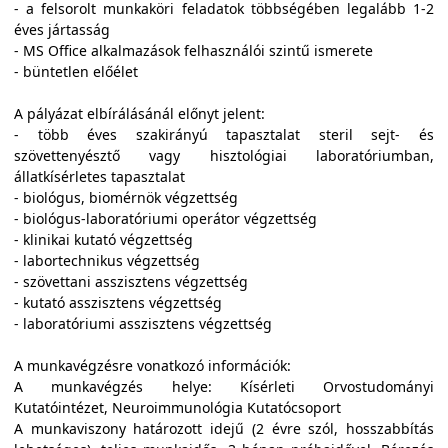
- a felsorolt munkaköri feladatok többségében legalább 1-2
éves jártasság
- MS Office alkalmazások felhasználói szintű ismerete
- büntetlen előélet
A pályázat elbírálásánál előnyt jelent:
- több éves szakirányú tapasztalat steril sejt- és
szövettenyésztő vagy hisztológiai laboratóriumban,
állatkísérletes tapasztalat
- biológus, biomérnök végzettség
- biológus-laboratóriumi operátor végzettség
- klinikai kutató végzettség
- labortechnikus végzettség
- szövettani asszisztens végzettség
- kutató asszisztens végzettség
- laboratóriumi asszisztens végzettség
A munkavégzésre vonatkozó információk:
A munkavégzés helye: Kísérleti Orvostudományi
Kutatóintézet, Neuroimmunológia Kutatócsoport
A munkaviszony határozott idejű (2 évre szól, hosszabbítás