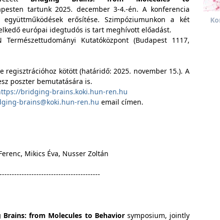
esten tartunk 2025. december 3-4.-én. A konferencia
i együttműködések erősítése. Szimpóziumunkon a két
Ko
melkedő európai idegtudós is tart meghívott előadást.
 Természettudományi Kutatóközpont (Budapest 1117,
e regisztrációhoz kötött (határidő: 2025. november 15.). A
esz poszter bemutatására is.
ttps://bridging-brains.koki.hun-ren.hu
idging-brains@koki.hun-ren.hu
email címen.
Ferenc, Mikics Éva, Nusser Zoltán
-----------------------------------------
g Brains: from Molecules to Behavior
symposium, jointly