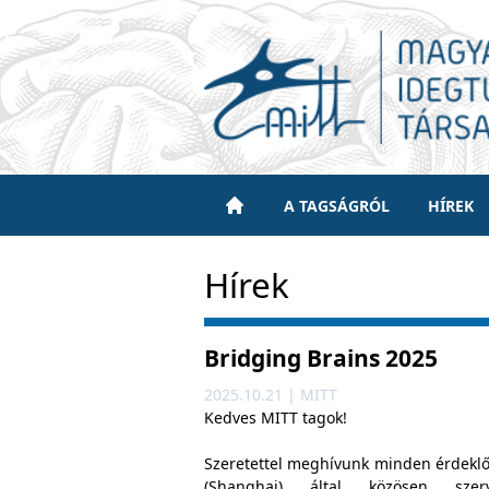
A TAGSÁGRÓL
HÍREK
Hírek
Bridging Brains 2025
2025.10.21 | MITT
Kedves MITT tagok!
Szeretettel meghívunk minden érdeklő
(Shanghai) által közösen sze