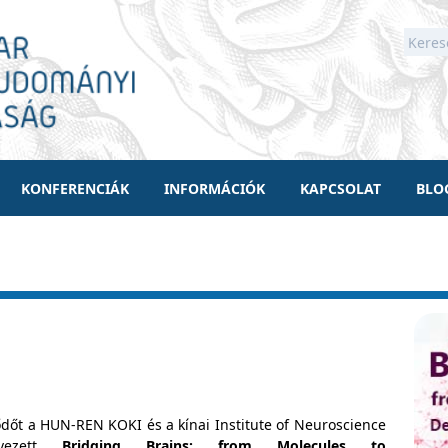
KONFERENCIÁK
INFORMÁCIÓK
KAPCSOLAT
BLO
dőt a HUN-REN KOKI és a kínai Institute of Neuroscience
rvezett
Bridging Brains: from Molecules to