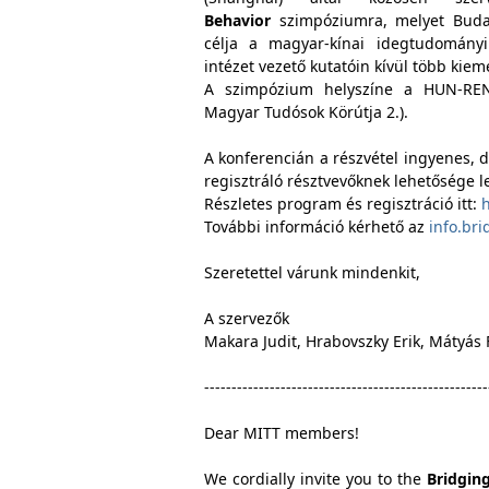
Behavior
szimpóziumra, melyet Budap
célja a magyar-kínai idegtudomány
intézet vezető kutatóin kívül több kie
A szimpózium helyszíne a HUN-REN
Magyar Tudósok Körútja 2.).
A konferencián a részvétel ingyenes, d
regisztráló résztvevőknek lehetősége l
Részletes program és regisztráció itt:
h
További információ kérhető az
info.br
Szeretettel várunk mindenkit,
A szervezők
Makara Judit, Hrabovszky Erik, Mátyás 
----------------------------------------------------
Dear MITT members!
We cordially invite you to the
Bridgin