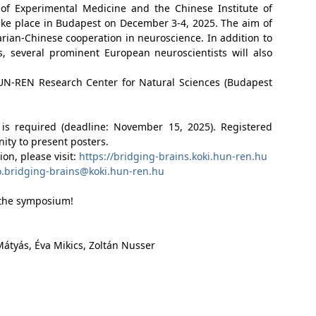
of Experimental Medicine and the Chinese Institute of
ake place in Budapest on December 3-4, 2025. The aim of
rian-Chinese cooperation in neuroscience. In addition to
s, several prominent European neuroscientists will also
UN-REN Research Center for Natural Sciences (Budapest
on is required (deadline: November 15, 2025). Registered
nity to present posters.
on, please visit:
https://bridging-brains.koki.hun-ren.hu
o.bridging-brains@koki.hun-ren.hu
 the symposium!
Mátyás, Éva Mikics, Zoltán Nusser